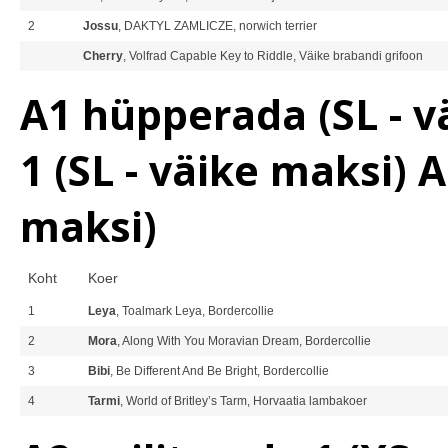
2
Jossu
, DAKTYL ZAMLICZE, norwich terrier
Cherry
, Volfrad Capable Key to Riddle, Väike brabandi grifoon
A1 hüpperada (SL - v
1 (SL - väike maksi) A
maksi)
Koht
Koer
1
Leya
, Toalmark Leya, Bordercollie
2
Mora
, Along With You Moravian Dream, Bordercollie
3
Bibi
, Be Different And Be Bright, Bordercollie
4
Tarmi
, World of Britley’s Tarm, Horvaatia lambakoer