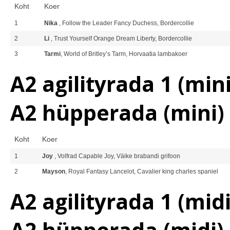
Koht
Koer
1
Nika
, Follow the Leader Fancy Duchess, Bordercollie
2
Li
, Trust Yourself Orange Dream Liberty, Bordercollie
3
Tarmi
, World of Britley’s Tarm, Horvaatia lambakoer
A2 agilityrada 1 (mini
A2 hüpperada (mini)
Koht
Koer
1
Joy
, Volfrad Capable Joy, Väike brabandi grifoon
2
Mayson
, Royal Fantasy Lancelot, Cavalier king charles spaniel
A2 agilityrada 1 (midi
A2 hüpperada (midi)