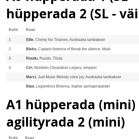
hüpperada 2 (SL - vä
Koht
Koer
1
Ellie
, Chelsy No Tiraines, Austraalia lambakoer
2
Bleku
, Captain America of Break the silence, Mudi
3
Ruudu
, Ruudu, Tõuta
4
Ciri
, Absidian Cleopatras Legacy, whippet
Marci
, Just Music Melody color joy, Austraalia lambakoer
Bipa
, Legambros Brianna, Inglise springerspanjel
A1 hüpperada (mini) A
agilityrada 2 (mini)
Koht
Koer