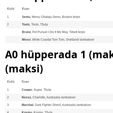
Koht
Koer
1
Semu
, Mersu Üllataja Semu, Bostoni terjer
2
Toots
, Toots, Tõuta
Bruno
, Pet Pursuit I Dis It My Way, Tiibeti terjer
Messi
, White Coastal Tom Tom, Shetlandi lambakoer
A0 hüpperada 1 (mak
(maksi)
Koht
Koer
1
Cooper
, Kuper, Tõuta
2
Nessa
, Charlotte, Austraalia lambakoer
3
Marshal
, Dark Fighter Sherif, Austraalia lambakoer
4
Kosmo
, Kosmo, Tõuta