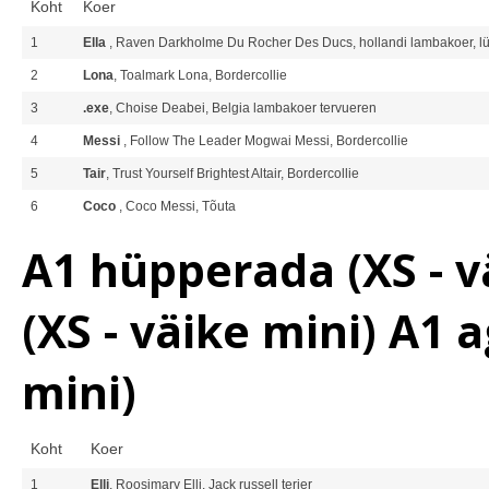
Koht
Koer
1
Ella
, Raven Darkholme Du Rocher Des Ducs, hollandi lambakoer, lü
2
Lona
, Toalmark Lona, Bordercollie
3
.exe
, Choise Deabei, Belgia lambakoer tervueren
4
Messi
, Follow The Leader Mogwai Messi, Bordercollie
5
Tair
, Trust Yourself Brightest Altair, Bordercollie
6
Coco
, Coco Messi, Tõuta
A1 hüpperada (XS - vä
(XS - väike mini) A1 a
mini)
Koht
Koer
1
Elli
, Roosimary Elli, Jack russell terjer