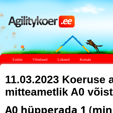
Esileht
Võistlused
Liikmed
Kontakt
11.03.2023 Koeruse a
mitteametlik A0 võist
A0 hüpperada 1 (mini