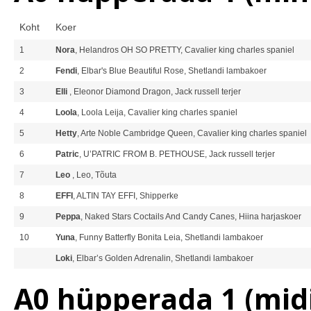
Koht
Koer
1
Nora
, Helandros OH SO PRETTY, Cavalier king charles spaniel
2
Fendi
, Elbar's Blue Beautiful Rose, Shetlandi lambakoer
3
Elli
, Eleonor Diamond Dragon, Jack russell terjer
4
Loola
, Loola Leija, Cavalier king charles spaniel
5
Hetty
, Arte Noble Cambridge Queen, Cavalier king charles spaniel
6
Patric
, U’PATRIC FROM B. PETHOUSE, Jack russell terjer
7
Leo
, Leo, Tõuta
8
EFFI
, ALTIN TAY EFFI, Shipperke
9
Peppa
, Naked Stars Coctails And Candy Canes, Hiina harjaskoer
10
Yuna
, Funny Batterfly Bonita Leia, Shetlandi lambakoer
Loki
, Elbar’s Golden Adrenalin, Shetlandi lambakoer
A0 hüpperada 1 (midi