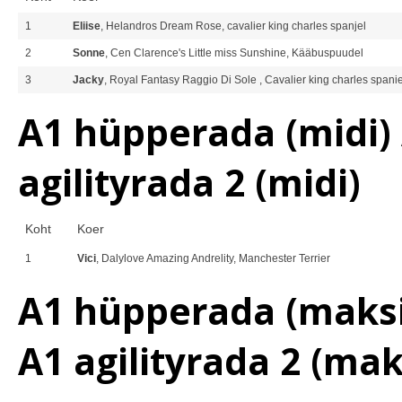
1
Eliise
, Helandros Dream Rose, cavalier king charles spanjel
2
Sonne
, Cen Clarence's Little miss Sunshine, Kääbuspuudel
3
Jacky
, Royal Fantasy Raggio Di Sole , Cavalier king charles spanie
A1 hüpperada (midi) A
agilityrada 2 (midi)
Koht
Koer
1
Vici
, Dalylove Amazing Andrelity, Manchester Terrier
A1 hüpperada (maksi)
A1 agilityrada 2 (mak