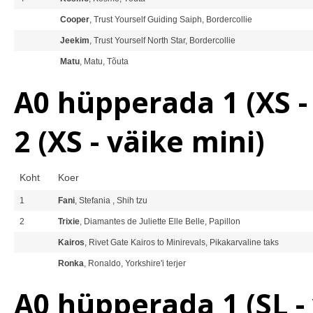
Cooper
, Trust Yourself Guiding Saiph, Bordercollie
Jeekim
, Trust Yourself North Star, Bordercollie
Matu
, Matu, Tõuta
A0 hüpperada 1 (XS -
2 (XS - väike mini)
Koht
Koer
1
Fani
, Stefania , Shih tzu
2
Trixie
, Diamantes de Juliette Elle Belle, Papillon
Kairos
, Rivet Gate Kairos to Minirevals, Pikakarvaline taks
Ronka
, Ronaldo, Yorkshire'i terjer
A0 hüpperada 1 (SL -