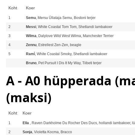
Koht
Koer
1
Semu
, Mersu Üllataja Semu, Bostoni terjer
2
Messi
, White Coastal Tom Tom, Shetlandi lambakoer
3
Wilma
, Dalylove Wild West Wilma, Manchester Terrier
4
Zennu
, Estrellest Zen-Zen, beagle
5
Ramì
, White Coastal Smoky, Shetlandi lambakoer
Bruno
, Pet Pursuit I Dis It My Way, Tiibeti terjer
A - A0 hüpperada (ma
(maksi)
Koht
Koer
1
Ella
, Raven Darkholme Du Rocher Des Ducs, hollandi lambakoer, lü
2
Sonja
, Violetta Kocma, Bracco