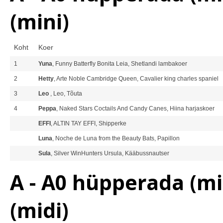
(mini)
Koht
Koer
1
Yuna
, Funny Batterfly Bonita Leia, Shetlandi lambakoer
2
Hetty
, Arte Noble Cambridge Queen, Cavalier king charles spaniel
3
Leo
, Leo, Tõuta
4
Peppa
, Naked Stars Coctails And Candy Canes, Hiina harjaskoer
EFFI
, ALTIN TAY EFFI, Shipperke
Luna
, Noche de Luna from the Beauty Bats, Papillon
Sula
, Silver WinHunters Ursula, Kääbussnautser
A - A0 hüpperada (mi
(midi)