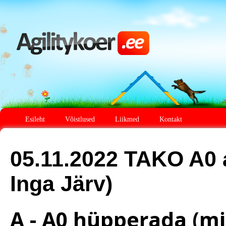
Esileht
Võistlused
Liikmed
Kontakt
05.11.2022 TAKO A0 a
Inga Järv)
A - A0 hüpperada (mi