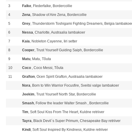
3
Falke
, Flederfalke, Bordercollie
4
Zena
, Shadow of Aire Zena, Bordercollie
5
Grey
, Thunderstorm Toshigami Fighting Dreamers, Belgia lambakoe
6
Nessa
, Charlotte, Austraalia lambakoer
7
Kaia
, Nobleton Cayenne, Iiri setter
8
Cooper
, Trust Yourself Guiding Saiph, Bordercollie
9
Matu
, Matu, Tõuta
10
Coco
, Coco Messi, Tõuta
11
Grafton
, Ocen Spirit Grafton, Austraalia lambakoer
Nora
, Born to Win Warrior Focusfire, Sveitsi valge lambakoer
Jeekim
, Trust Yourself North Star, Bordercollie
Smash
, Follow the leader Walter Smash , Bordercollie
Tim
, Soft Soul Kiss From The Heart, Kuldne retriiver
Tayra
, Black Devil´s Super Primum, Chesapeake Bay retriiver
Kindi
, Soft Soul Inspired By Kindness, Kuldne retriiver