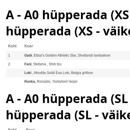
A - A0 hüpperada (XS 
hüpperada (XS - väik
Koht
Koer
1
Gabi
, Elbar's Golden Athletic Star, Shetlandi lambakoer
2
Fani
, Stefania , Shih tzu
Loki
, Afrodita Soldi Eva Loki, Belgia grifoon
Ronka
, Ronaldo, Yorkshire'i terjer
A - A0 hüpperada (SL 
hüpperada (SL - väik
Koht
Koer